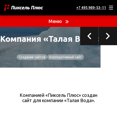
+7 495 989-53-11
ТЕКУЩИЙ ПРОЕКТ
Компания «Талая Вода»
Меню
Производство и продажа питьевой воды
Компания «Талая Вода»
Создание сайтов
Корпоративный сайт
Компанией «Пиксель Плюс» создан
сайт для компании «Талая Вода».