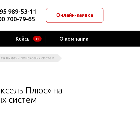
95 989-53-11
Онлайн-заявка
00 700-79-65
Кейсы
О компании
+1
та выдачи поисковых систем
ксель Плюс» на
х систем