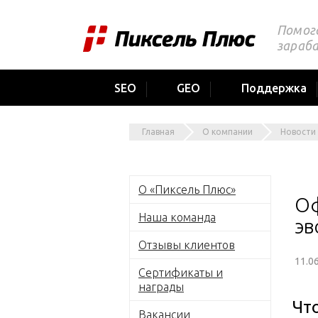
Помог
зараб
SEO
GEO
Поддержка
Главная
О компании
Новости
О «Пиксель Плюс»
Оф
Наша команда
эв
Отзывы клиентов
11.0
Сертификаты и
награды
Чт
Вакансии