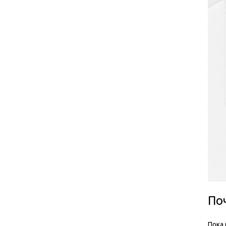
По
Пока