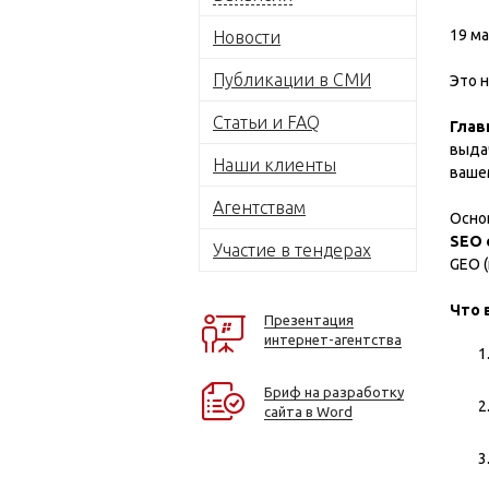
19 ма
Новости
Публикации в СМИ
Это 
Статьи и FAQ
Глав
выда
Наши клиенты
вашем
Агентствам
Основ
SEO 
Участие в тендерах
GEO (
Что 
Презентация
интернет-агентства
Бриф на разработку
сайта в Word