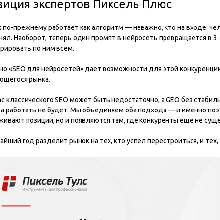
зиция экспертов Пиксель Плюс
 по-прежнему работает как алгоритм — неважно, кто на входе: чел
ял. Наоборот, теперь один промпт в нейросеть превращается в 3-
рировать по ним всем.
но «SEO для нейросетей» дает возможности для этой конкуренции,
ющегося рынка.
ас классического SEO может быть недостаточно, а GEO без стабил
са работать не будет. Мы объединяем оба подхода — и именно поэ
живают позиции, но и появляются там, где конкуренты еще не сущ
йший год разделит рынок на тех, кто успел перестроиться, и тех,