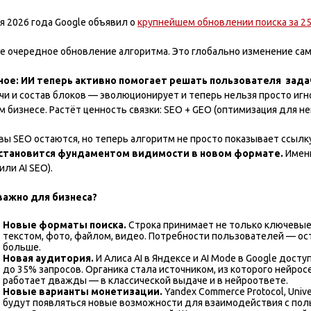
я 2026 года Google объявил о
крупнейшем обновлении поиска за 25
не очередное обновление алгоритма. Это глобально изменение сам
ное: ИИ теперь активно помогает решать пользователя зада
чи и состав блоков — эволюционирует и теперь нельзя просто игн
 бизнесе. Растёт ценность связки: SEO + GEO (оптимизация для не
ы SEO остаются, но теперь алгоритм не просто показывает ссылку 
становится фундаментом видимости в новом формате.
Именн
или AI SEO).
важно для бизнеса?
Новые форматы поиска.
Строка принимает не только ключевые 
текстом, фото, файлом, видео. Потребности пользователей — ост
больше.
Новая аудитория.
И Алиса AI в Яндексе и AI Mode в Google дост
до 35% запросов. Органика стала источником, из которого нейрос
работает дважды — в классической выдаче и в нейроответе.
Новые варианты монетизации.
Yandex Commerce Protocol, Unive
будут появляться новые возможности для взаимодействия с пол