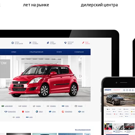
х
лет на рынке
дилерский центра