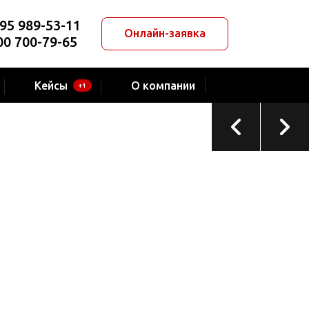
95 989-53-11
Онлайн-заявка
00 700-79-65
ТЕКУЩИЙ ПРОЕКТ
Компания «МОДУС»
Кейсы
О компании
+1
Сеть дилерских автосалонов