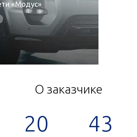
ети «Модус»
О заказчике
20
43