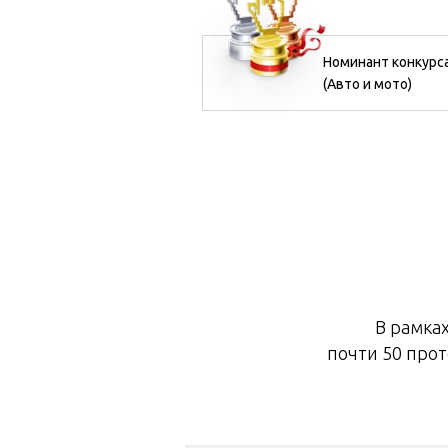
Номинант конкурса
(Авто и мото)
В рамка
почти 50 про