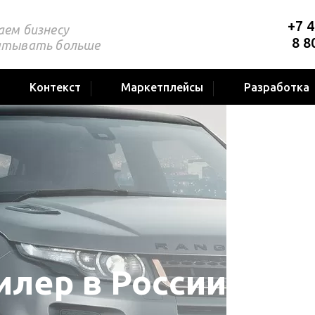
+7 4
аем бизнесу
8 8
атывать больше
Контекст
Маркетплейсы
Разработка
лер в России