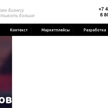
+7 4
аем бизнесу
8 8
атывать больше
Контекст
Маркетплейсы
Разработка
ов