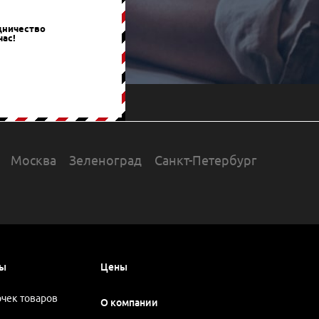
дничество
час!
Москва
Зеленоград
Санкт-Петербург
сы
Цены
очек товаров
О компании