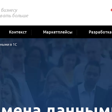
бизнесу
вать больше
Контекст
Маркетплейсы
Разработка
нными в 1С
бмена данным