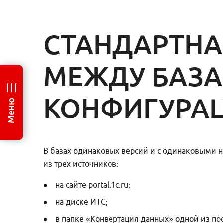
СТАНДАРТНА
МЕЖДУ БАЗ
КОНФИГУРА
Меню
В базах одинаковых версий и с одинаковыми 
из трех источников:
на сайте portal.1c.ru;
на диске ИТС;
в папке «Конвертация данных» одной из по