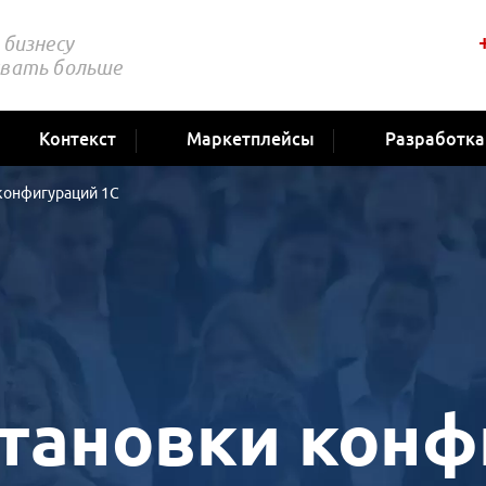
бизнесу
вать больше
Контекст
Маркетплейсы
Разработка
конфигураций 1С
становки кон