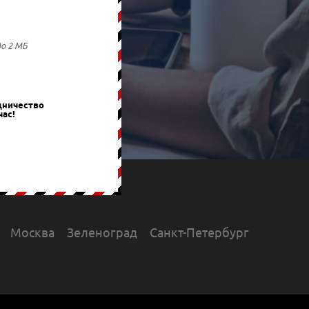
до 2 МБ
дничество
час!
Москва
Зеленоград
Санкт-Петербург