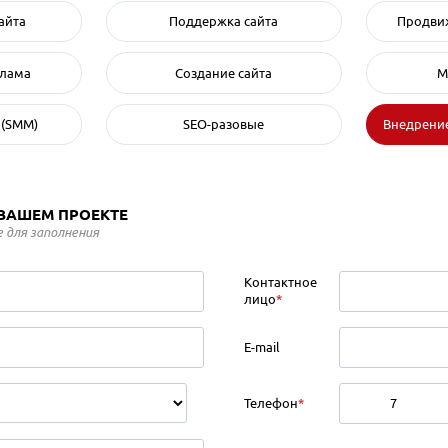
айта
Поддержка сайта
Продвиж
клама
Создание сайта
М
 (SMM)
SEO-разовые
Внедрение
 ВАШЕМ ПРОЕКТЕ
 для заполнения
Контактное
лицо
*
E-mail
Телефон
*