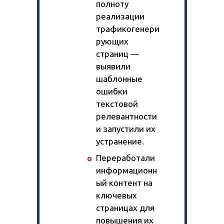
полноту
реализации
трафикогенери
Кейсы
рующих
Отзывы клиентов
страниц —
Наша команда
Миссия
выявили
Акции
шаблонные
Контакты
ошибки
текстовой
релевантности
и запустили их
устранение.
Переработали
информационн
ый контент на
ключевых
страницах для
повышения их