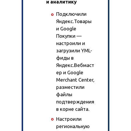
и аналитику
Подключили
Яндекс.Товары
и Google
Покупки —
настроили и
загрузили YML-
фиды в
Яндекс.Вебмаст
ер и Google
Merchant Center,
разместили
файлы
подтверждения
в корне сайта.
Настроили
региональную