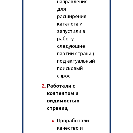
направления
для
Тарифы и цены
Тариф «Трафик»
расширения
Тариф «Лиды / CPA»
каталога и
За рубежом
запустили в
SEO-аудит сайта
Разовые работы
работу
следующие
Тарифы
партии страниц
На 1С-Битрикс
Доработка сайта
под актуальный
На 1С-Битрикс
Юзабилити-аудит
Интернет-магазин
поисковый
Разработка дизайна
Тарифы и цены
спрос.
Яндекс Директ
Работали с
Коллтрекинг
Таргетированная реклама
контентом и
Продвижение Telegram-канала
Создание и ведение групп
видимостью
SEO для карточек товаров
Повышение продаж магазина
страниц
Продвижение на Wildberries
Продвижение на Ozon
Проработали
Магазин на Яндекс Маркете
качество и