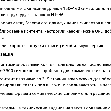
ляющие мета-описания длиной 150–160 символов для 
ли структуру заголовков H1–H6.
роразметку Schema.org для улучшения сниппетов в по
лирование контента, настроили канонические URL, доб
та.
ли скорость загрузки страниц и мобильную версию.
изация
-оптимизированный контент для ключевых посадочных
–7900 символов без пробелов для коммерческих разд
контент партиями по 2–5 страниц ежемесячно для обе
мизировали тексты под высоко- и среднечастотные зап
чевые фразы и семантические синонимы для расшире
детальные технические задания на тексты с указанием