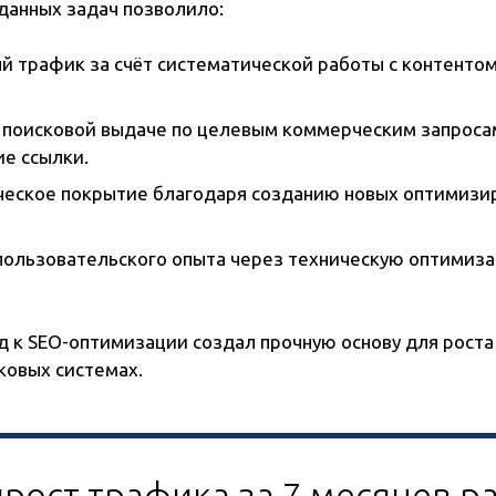
данных задач позволило:
й трафик за счёт систематической работы с контенто
в поисковой выдаче по целевым коммерческим запрос
ие ссылки.
еское покрытие благодаря созданию новых оптимизир
пользовательского опыта через техническую оптимиз
 к SEO-оптимизации создал прочную основу для роста
ковых системах.
рост трафика за 7 месяцев р