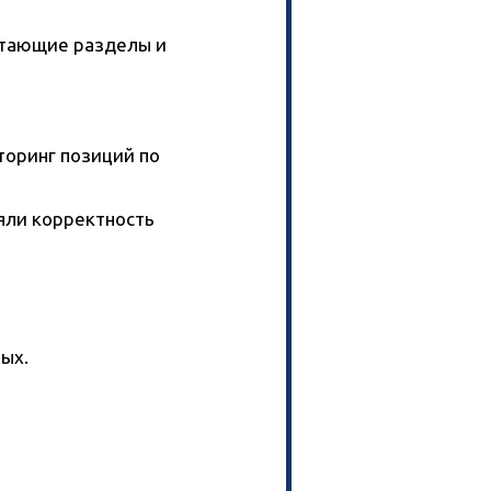
стающие разделы и
оринг позиций по
яли корректность
ых.