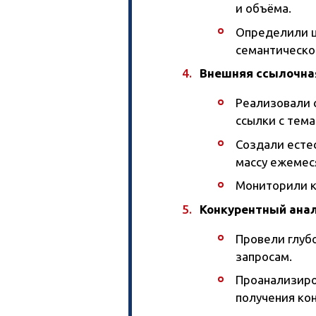
и объёма.
Определили ц
семантическо
Внешняя ссылочна
Реализовали 
ссылки с тема
Создали есте
массу ежемес
Мониторили к
Конкурентный ана
Провели глуб
запросам.
Проанализиро
получения ко