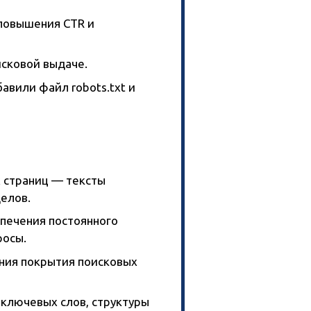
повышения CTR и
исковой выдаче.
авили файл robots.txt и
 страниц — тексты
елов.
спечения постоянного
росы.
ния покрытия поисковых
 ключевых слов, структуры