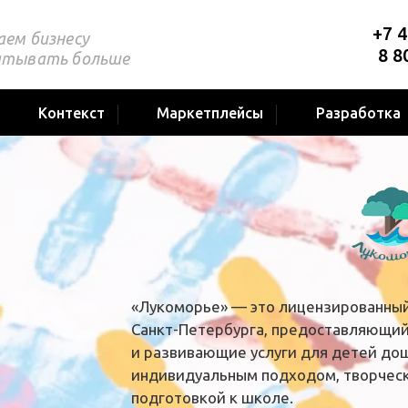
+7 4
аем бизнесу
8 8
атывать больше
Контекст
Маркетплейсы
Разработка
«Лукоморье» — это лицензированный
Санкт-Петербурга, предоставляющи
и развивающие услуги для детей дош
индивидуальным подходом, творческ
подготовкой к школе.