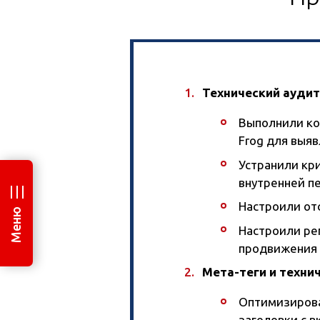
Технический аудит
Выполнили ко
Frog для выя
Устранили кр
внутренней п
Настроили от
Меню
Настроили ре
продвижения 
Мета-теги и техни
Оптимизировал
заголовки с 