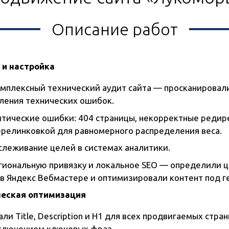
Описание работ
 и настройка
мплексный технический аудит сайта — просканировали
вления технических ошибок.
итические ошибки: 404 страницы, некорректные редир
ерелинковкой для равномерного распределения веса.
слеживание целей в системах аналитики.
гиональную привязку и локальное SEO — определили 
в Яндекс Вебмастере и оптимизировали контент под г
ческая оптимизация
и Title, Description и H1 для всех продвигаемых стр
включением ключевых фраз.