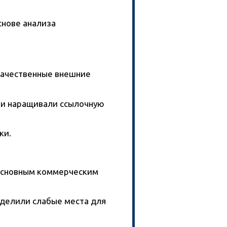
снове анализа
качественные внешние
 и наращивали ссылочную
ки.
 основным коммерческим
еделили слабые места для