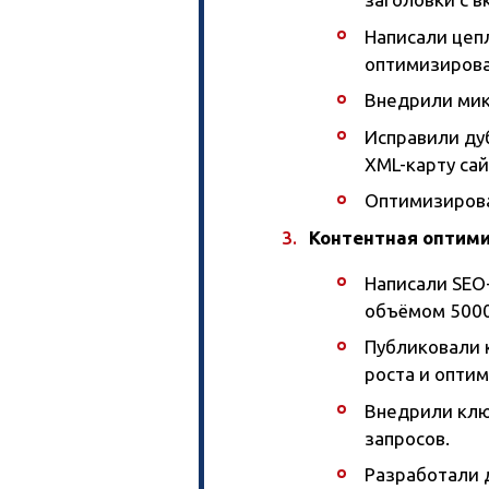
Написали цеп
оптимизирова
Внедрили мик
Исправили дуб
XML-карту сай
Оптимизирова
Контентная оптим
Написали SEO
объёмом 5000
Публиковали 
роста и опти
Внедрили клю
запросов.
Разработали 