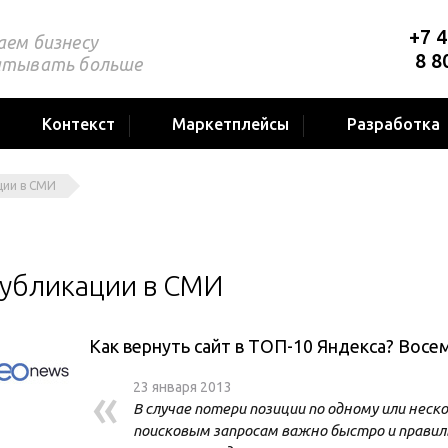
+7 4
аем бизнесу
8 8
атывать больше
Контекст
Маркетплейсы
Разработка
ции в СМИ
убликации в СМИ
Как вернуть сайт в ТОП-10 Яндекса? Вос
«
23 января 2013
В случае потери позиции по одному или нес
поисковым запросам важно быстро и правил