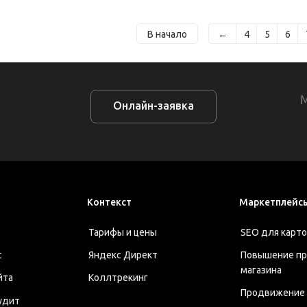
В начало
←
4
5
6
Онлайн-заявка
Контекст
Маркетплейс
Тарифы и цены
SEO для карто
с
Яндекс Директ
Повышение п
магазина
йта
Коллтрекинг
Продвижение н
удит