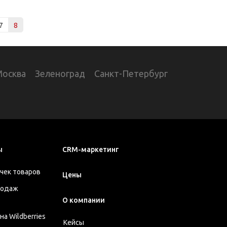
7
8
Москва
Зеленоград
Санкт-Петербург
ы
CRM-маркетинг
чек товаров
Цены
родаж
О компании
а Wildberries
Кейсы