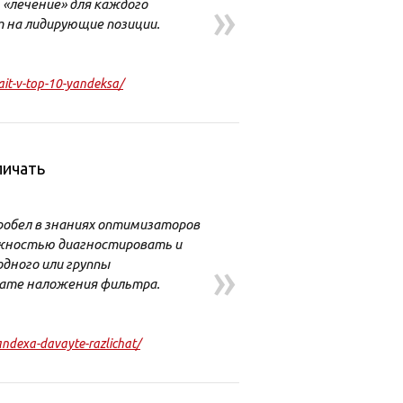
»
 «лечение» для каждого
т на лидирующие позиции.
ait-v-top-10-yandeksa/
личать
робел в знаниях оптимизаторов
ожностью диагностировать и
»
дного или группы
тате наложения фильтра.
andexa-davayte-razlichat/