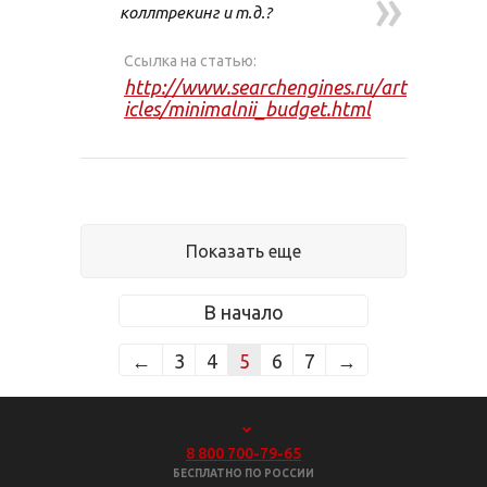
»
коллтрекинг и т.д.?
Ссылка на статью:
http://www.searchengines.ru/art
icles/minimalnii_budget.html
Показать еще
В начало
←
3
4
5
6
7
→
8 800 700-79-65
БЕСПЛАТНО ПО РОССИИ