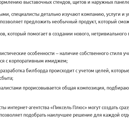
ормлению выставочных стендов, щитов и наружных панеле
и, специалисты детально изучают компанию, услуги и у
 позволяет предложить необычный продукт, который смож
пов, который помогает в создании нового, нетривиального
истические особенности – наличие собственного стиля учи
ься с корпоративным имиджем;
разработка билборда происходит с учетом целей, которые
сбыта;
циалистами прорисовывается общая композиция, подбираю
сты интернет-агентства «Пиксель Плюс» могут создать сра
 позволяет подобрать наилучшее решение для каждой отд