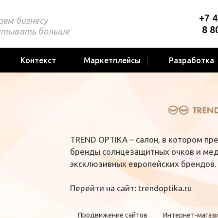
+7 4
аем бизнесу
8 8
атывать больше
Контекст
Маркетплейсы
Разработка
TREND OPTIKA – салон, в котором п
бренды солнцезащитных очков и мед
эксклюзивных европейских брендов.
Перейти на сайт:
trendoptika.ru
Продвижение сайтов
Интернет-магаз