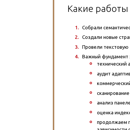
Какие работы
Собрали семантичес
Создали новые стра
Провели текстовую 
Важный фундамент з
технический 
аудит адаптив
коммерческий
сканирование
анализ панел
оценка индекс
продолжаем пр
зависимости о