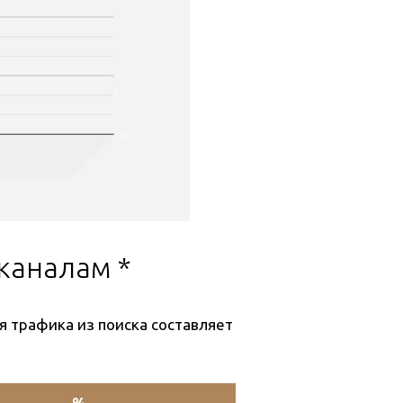
каналам *
я трафика из поиска составляет
%