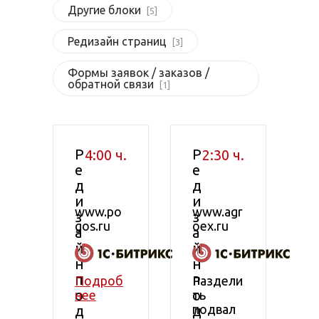
Другие блоки
[5]
Редизайн страниц
[3]
Формы заявок / заказов /
обратной связи
[1]
Р
Р
4:00 ч.
2:30 ч.
е
е
д
д
и
и
www.po
www.agr
з
з
gos.ru
oex.ru
а
а
й
й
н
н
п
п
Подроб
Раздели
о
о
нее
ть
подвал
д
д