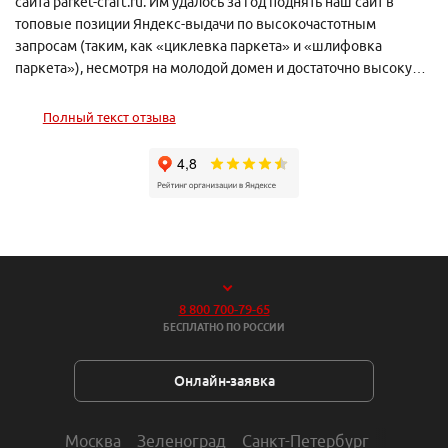
сайта parket-craft.ru. Им удалось за год поднять наш сайт в
топовые позиции Яндекс-выдачи по высокочастотным
запросам (таким, как «циклевка паркета» и «шлифовка
паркета»), несмотря на молодой домен и достаточно высокую
конкурентную тематику наших услуг в области паркетных
работ.
Полный текст отзыва
8 800 700-79-65
БЕСПЛАТНО ПО РОССИИ
Онлайн-заявка
Москва
Зеленоград
Санкт-Петербург