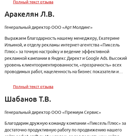
менеджерам Анне Морозовой и Наталии Железняковой!
Полный текст отзыва
Аракелян Л.В.
Генеральный директор ООО «Арт Молдинг»
Выражаем благодарность нашему менеджеру, Екатерине
Ильиной, и отделу рекламы интернет-агентства «Пиксель
Плюс» за точную настройку и ведение эффективной
рекламной кампании в Яндекс Директ и Google Ads. Высокий
уровень клиентоориентированности, «прозрачность» всех
проводимых работ, нацеленность на бизнес показатели и
прибыль клиента, профессионализм и компетентность
сотрудников, их готовность идти на встречу — все это делает
Полный текст отзыва
«Пиксель Плюс» незаменимым партнером в области рекламы.
Шабанов Т.В.
Генеральный директор ООО «Премиум Сервис»
Благодарим дружную команду компании «Пиксель Плюс» за
достаточно продуктивную работу по продвижению нашего