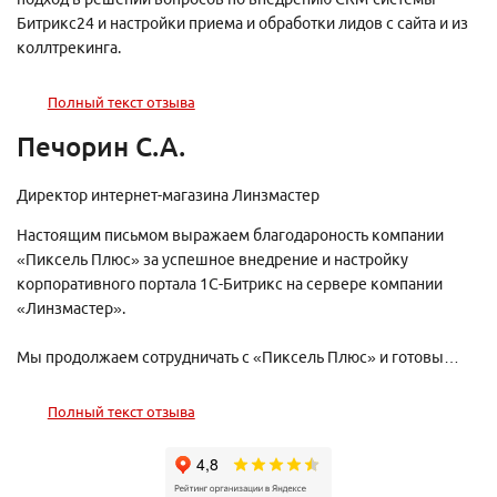
Битрикс24 и настройки приема и обработки лидов с сайта и из
коллтрекинга.
Полный текст отзыва
Печорин С.А.
Директор интернет-магазина Линзмастер
Настоящим письмом выражаем благодароность компании
«Пиксель Плюс» за успешное внедрение и настройку
корпоративного портала 1С-Битрикс на сервере компании
«Линзмастер».
Мы продолжаем сотрудничать с «Пиксель Плюс» и готовы
рекомендовать их как надежного и опытного парнтера для
любых проектов в области интернет-технологий.
Полный текст отзыва