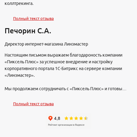
коллтрекинга.
Полный текст отзыва
Печорин С.А.
Директор интернет-магазина Линзмастер
Настоящим письмом выражаем благодароность компании
«Пиксель Плюс» за успешное внедрение и настройку
корпоративного портала 1С-Битрикс на сервере компании
«Линзмастер».
Мы продолжаем сотрудничать с «Пиксель Плюс» и готовы
рекомендовать их как надежного и опытного парнтера для
любых проектов в области интернет-технологий.
Полный текст отзыва