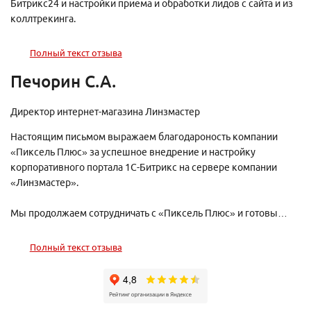
Битрикс24 и настройки приема и обработки лидов с сайта и из
коллтрекинга.
Полный текст отзыва
Печорин С.А.
Директор интернет-магазина Линзмастер
Настоящим письмом выражаем благодароность компании
«Пиксель Плюс» за успешное внедрение и настройку
корпоративного портала 1С-Битрикс на сервере компании
«Линзмастер».
Мы продолжаем сотрудничать с «Пиксель Плюс» и готовы
рекомендовать их как надежного и опытного парнтера для
любых проектов в области интернет-технологий.
Полный текст отзыва