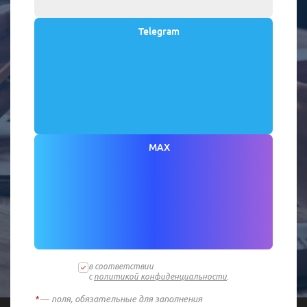
Telegram
MAX
в соответствии
с
политикой конфиденциальности
.
*
— поля, обязательные для заполнения