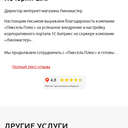
Директор интернет-магазина Линзмастер
Настоящим письмом выражаем благодароность компании
«Пиксель Плюс» за успешное внедрение и настройку
корпоративного портала 1С-Битрикс на сервере компании
«Линзмастер».
Мы продолжаем сотрудничать с «Пиксель Плюс» и готовы
рекомендовать их как надежного и опытного парнтера для
любых проектов в области интернет-технологий.
Полный текст отзыва
ДРУГИЕ УСЛУГИ