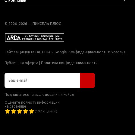
О компании
© 2006–2026 — ПИКСЕЛЬ ПЛЮС
Сайт защищен reCAPTCHA и Google.
Конфиденциальность
и
Условия
.
Публичная оферта
|
Политика конфиденциальности
Подпишитесь на исследования и кейсы
Оцените полноту информации
на странице
(
192
оценок)