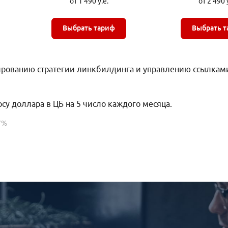
от 1 490 у.е.
от 2 490 
Выбрать тариф
Выбрать т
рованию стратегии линкбилдинга и управлению ссылками
рсу доллара в ЦБ на 5 число каждого месяца.
7%