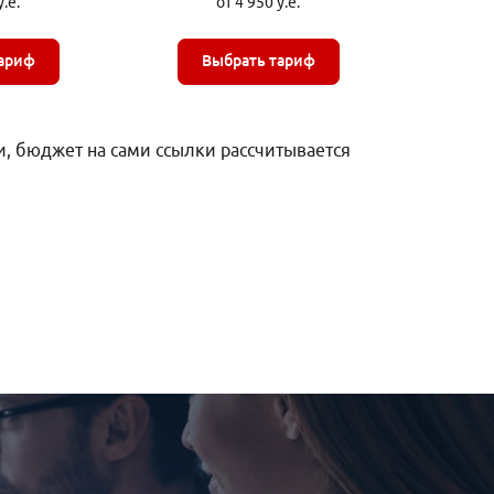
у.е.
от 4 950 у.е.
ариф
Выбрать тариф
, бюджет на сами ссылки рассчитывается