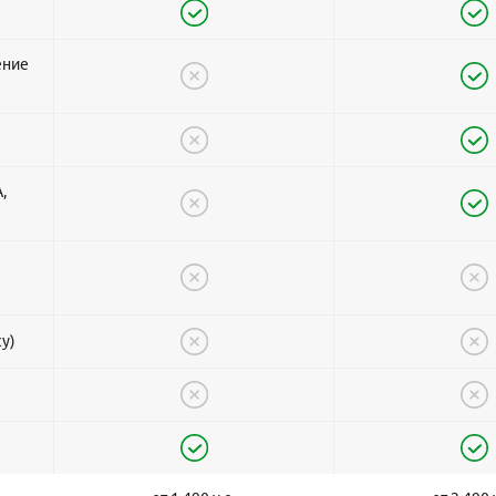
ение
,
у)