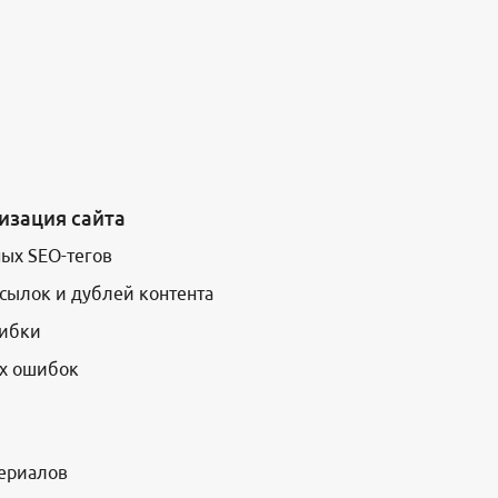
изация сайта
ых SEO-тегов
сылок и дублей контента
шибки
их ошибок
териалов