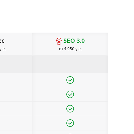
ес
SEO 3.0
у.е.
от 4 950 у.е.