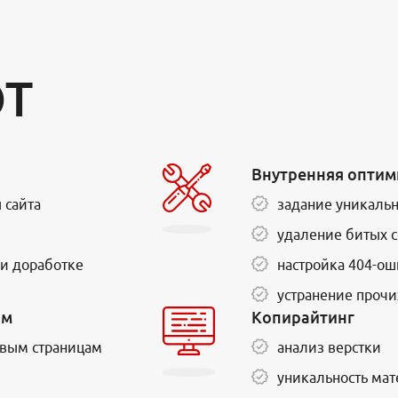
ОТ
Внутренняя оптим
 сайта
задание уникальн
удаление битых с
и доработке
настройка 404-о
устранение проч
ом
Копирайтинг
евым страницам
анализ верстки
уникальность ма