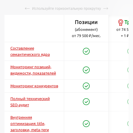
Позиции
Тр
(абонемент)
от 74 500
от 79 500 ₽/мес.
+ 1 ₽/
Составление
семантического ядра
Мониторинг позиций,
видимости, показателей
Мониторинг конкурентов
Полный технический
SEO-аудит
Внутренняя
оптимизация: title,
заголовки, meta-теги